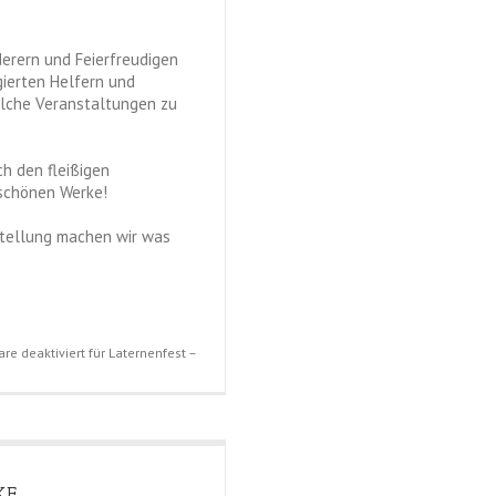
erern und Feierfreudigen
gierten Helfern und
olche Veranstaltungen zu
ch den fleißigen
rschönen Werke!
stellung machen wir was
e deaktiviert
für Laternenfest –
KE