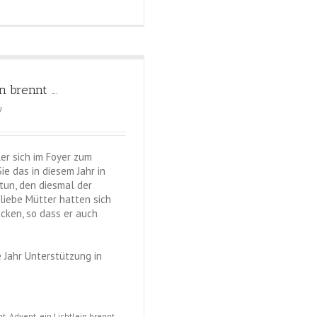
n brennt ….
7
r sich im Foyer zum
ie das in diesem Jahr in
tun, den diesmal der
liebe Mütter hatten sich
ücken, so dass er auch
 Jahr Unterstützung in
t, Advent, ein Lichtlein brennt ….