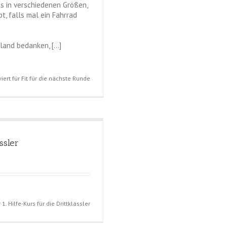
es in verschiedenen Größen,
bt, falls mal ein Fahrrad
land bedanken, […]
iert
für Fit für die nächste Runde
ässler
 1. Hilfe-Kurs für die Drittklässler