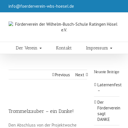
info@foerderverein-wbs-hoesel.de
Der Verein
Kontakt
Impressum
Neueste Beiträge
Previous
Next
Laternenfest
–
Der
Förderverein
Trommelzauber – ein Danke!
sagt
DANKE
Den Abschluss von der Projektwoche