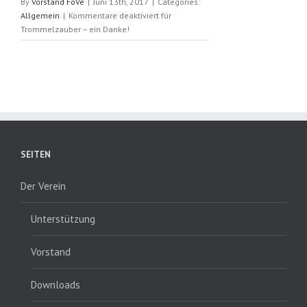
By
Vorstand FöVe
|
Juni 13th, 2017
|
Categories:
Allgemein
|
Kommentare deaktiviert
für
Trommelzauber – ein Danke!
SEITEN
Der Verein
Unterstützung
Vorstand
Downloads